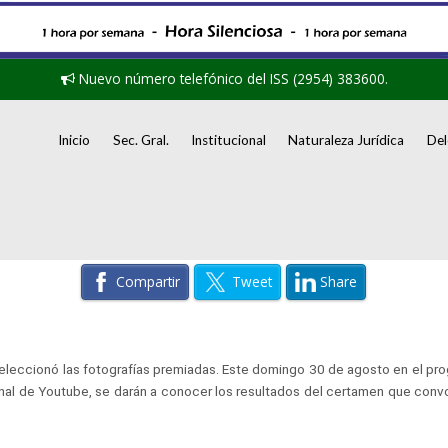
Nuevo número telefónico del ISS (2954) 383600.
Inicio
Sec. Gral.
Institucional
Naturaleza Jurídica
Del
Compartir
Tweet
Share
a seleccionó las fotografías premiadas. Este domingo 30 de agosto en el 
canal de Youtube, se darán a conocer los resultados del certamen que co