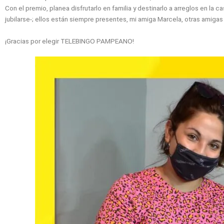
Con el premio, planea disfrutarlo en familia y destinarlo a arreglos en la
jubilarse-; ellos están siempre presentes, mi amiga Marcela, otras amigas
¡Gracias por elegir TELEBINGO PAMPEANO!