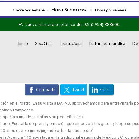
Nuevo número telefónico del ISS (2954) 383600.
Inicio
Sec. Gral.
Institucional
Naturaleza Jurídica
Del
Compartir
Tweet
Share
ión en el rostro. En su visita a DAFAS, aprovechamos para entrevistarla po
elebingo Pampeano.
compañía a una de sus hijas y su pequeña nieta.
ado. Fue tal la sorpresa y emoción que empezó a los gritos y luego se puso
 20 años que venimos jugándolo, hasta que se dio”.
de la Agencia 110 apostada en la tradicional esquina de México y Circunval