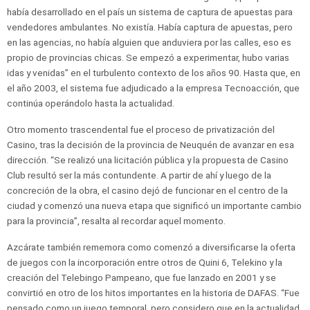
había desarrollado en el país un sistema de captura de apuestas para
vendedores ambulantes. No existía. Había captura de apuestas, pero
en las agencias, no había alguien que anduviera por las calles, eso es
propio de provincias chicas. Se empezó a experimentar, hubo varias
idas y venidas” en el turbulento contexto de los años 90. Hasta que, en
el año 2003, el sistema fue adjudicado a la empresa Tecnoacción, que
continúa operándolo hasta la actualidad.
Otro momento trascendental fue el proceso de privatización del
Casino, tras la decisión de la provincia de Neuquén de avanzar en esa
dirección. “Se realizó una licitación pública y la propuesta de Casino
Club resultó ser la más contundente. A partir de ahí y luego de la
concreción de la obra, el casino dejó de funcionar en el centro de la
ciudad y comenzó una nueva etapa que significó un importante cambio
para la provincia”, resalta al recordar aquel momento.
Azcárate también rememora como comenzó a diversificarse la oferta
de juegos con la incorporación entre otros de Quini 6, Telekino y la
creación del Telebingo Pampeano, que fue lanzado en 2001 y se
convirtió en otro de los hitos importantes en la historia de DAFAS. “Fue
pensado como un juego temporal, pero considero que en la actualidad