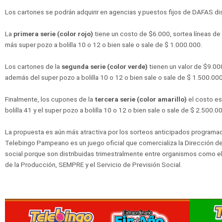
Los cartones se podrán adquirir en agencias y puestos fijos de DAFAS dis
La
primera serie (color rojo)
tiene un costo de $6.000, sortea líneas d
más super pozo a bolilla 10 o 12 o bien sale o sale de $ 1.000.000.
Los cartones de la
segunda serie (color verde)
tienen un valor de $9.00
además del super pozo a bolilla 10 o 12 o bien sale o sale de $ 1.500.000
Finalmente, los cupones de la
tercera serie (color amarillo)
el costo es
bolilla 41 y el super pozo a bolilla 10 o 12 o bien sale o sale de $ 2.500.0
La propuesta es aún más atractiva por los sorteos anticipados program
Telebingo Pampeano es un juego oficial que comercializa la Dirección d
social porque son distribuidas trimestralmente entre organismos como el M
de la Producción, SEMPRE y el Servicio de Previsión Social.