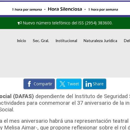
Nuevo número telefónico del ISS (2954) 383600.
Inicio
Sec. Gral.
Institucional
Naturaleza Jurídica
Del
Compartir
Tweet
Share
Social (DAFAS)
dependiente del Instituto de Seguridad S
ctividades para conmemorar el 37 aniversario de la in
Social.
ra el mes aniversario habrá una representación teatr
y Melisa Aimar-, que propone reflexionar sobre el rol 