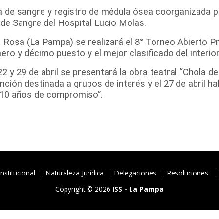
cta de sangre y registro de médula ósea coorganizada 
 de Sangre del Hospital Lucio Molas.
ta Rosa (La Pampa) se realizará el 8° Torneo Abierto Pr
ro y décimo puesto y el mejor clasificado del interior
2 y 29 de abril se presentará la obra teatral “Chola de
ón destinada a grupos de interés y el 27 de abril hab
“10 años de compromiso”.
Institucional
Naturaleza Jurídica
Delegaciones
Resoluciones
Copyright © 2026
ISS - La Pampa