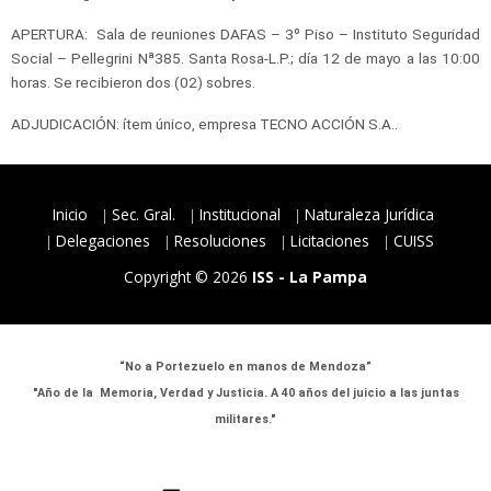
APERTURA:
Sala de reuniones DAFAS – 3º Piso – Instituto Seguridad
Social – Pellegrini Nª385. Santa Rosa-L.P.; día 12 de mayo a las 10:00
horas. Se recibieron dos (02) sobres.
ADJUDICACIÓN:
ítem único, empresa TECNO ACCIÓN S.A..
Inicio
Sec. Gral.
Institucional
Naturaleza Jurídica
Delegaciones
Resoluciones
Licitaciones
CUISS
Copyright © 2026
ISS - La Pampa
“No a Portezuelo en manos de Mendoza”
"Año de la Memoria, Verdad y Justicia. A 40 años del juicio a las juntas
militares."