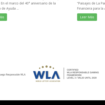
” En el marco del 40° aniversario de la
“Paisajes de La P
n de Ayuda ...
Financiera para la 
Más
Leer Más
 Juego Responsable WLA