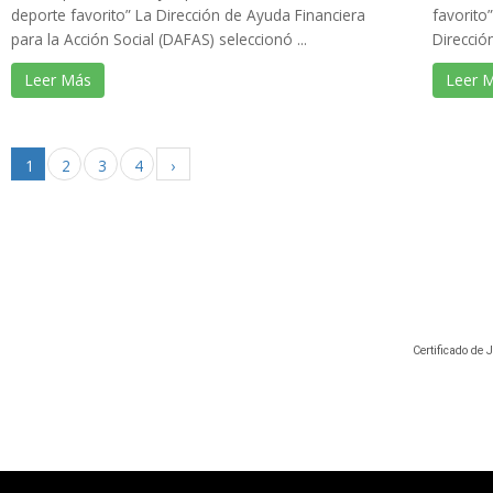
deporte favorito” La Dirección de Ayuda Financiera
favorito
para la Acción Social (DAFAS) seleccionó ...
Direcció
Leer Más
Leer 
1
2
3
4
›
Certificado de