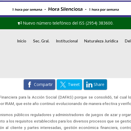
Nuevo número telefónico del ISS (2954) 383600.
Inicio
Sec. Gral.
Institucional
Naturaleza Jurídica
Del
Compartir
Tweet
Share
inanciera para la Acción Social (DAFAS) porque se consolidó, tal cual lo
 por IRAM, que este año continuó evolucionando de manera efectiva y verifi
nismos públicos reguladores y administradores de juegos de azar y organ
ento a los requisitos establecidos para los diversos procesos que se gest
ón al cliente y partes interesadas, gestión económica financiera, contr