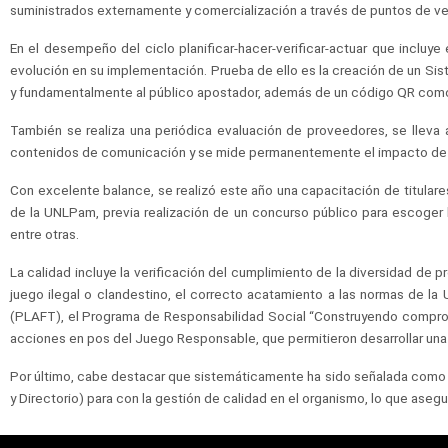
suministrados externamente y comercialización a través de puntos de ven
En el desempeño del ciclo planificar-hacer-verificar-actuar que incluy
evolución en su implementación. Prueba de ello es la creación de un Sis
y fundamentalmente al público apostador, además de un código QR como c
También se realiza una periódica evaluación de proveedores, se lleva
contenidos de comunicación y se mide permanentemente el impacto de s
Con excelente balance, se realizó este año una capacitación de titulare
de la UNLPam, previa realización de un concurso público para escoger l
entre otras.
La calidad incluye la verificación del cumplimiento de la diversidad de p
juego ilegal o clandestino, el correcto acatamiento a las normas de la
(PLAFT), el Programa de Responsabilidad Social “Construyendo compromis
acciones en pos del Juego Responsable, que permitieron desarrollar una
Por último, cabe destacar que sistemáticamente ha sido señalada como for
y Directorio) para con la gestión de calidad en el organismo, lo que aseg