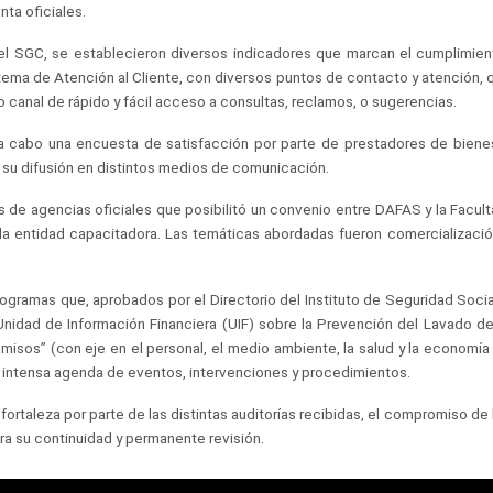
ta oficiales.
e el SGC, se establecieron diversos indicadores que marcan el cumplimien
tema de Atención al Cliente, con diversos puntos de contacto y atención, q
anal de rápido y fácil acceso a consultas, reclamos, o sugerencias.
 a cabo una encuesta de satisfacción por parte de prestadores de biene
u difusión en distintos medios de comunicación.
s de agencias oficiales que posibilitó un convenio entre DAFAS y la Facu
a entidad capacitadora. Las temáticas abordadas fueron comercialización,
rogramas que, aprobados por el Directorio del Instituto de Seguridad Social
 Unidad de Información Financiera (UIF) sobre la Prevención del Lavado de
os” (con eje en el personal, el medio ambiente, la salud y la economía 
 intensa agenda de eventos, intervenciones y procedimientos.
taleza por parte de las distintas auditorías recibidas, el compromiso de l
ura su continuidad y permanente revisión.