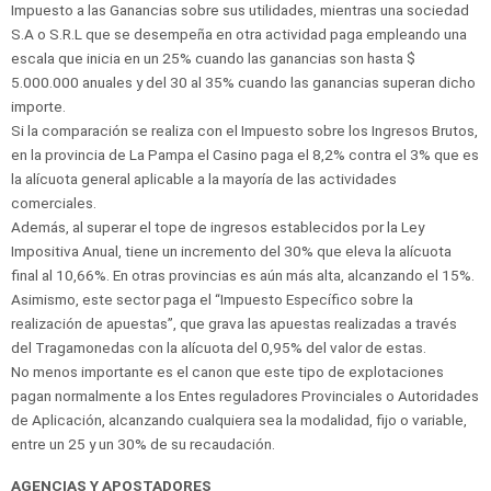
Impuesto a las Ganancias sobre sus utilidades, mientras una sociedad
S.A o S.R.L que se desempeña en otra actividad paga empleando una
escala que inicia en un 25% cuando las ganancias son hasta $
5.000.000 anuales y del 30 al 35% cuando las ganancias superan dicho
importe.
Si la comparación se realiza con el Impuesto sobre los Ingresos Brutos,
en la provincia de La Pampa el Casino paga el 8,2% contra el 3% que es
la alícuota general aplicable a la mayoría de las actividades
comerciales.
Además, al superar el tope de ingresos establecidos por la Ley
Impositiva Anual, tiene un incremento del 30% que eleva la alícuota
final al 10,66%. En otras provincias es aún más alta, alcanzando el 15%.
Asimismo, este sector paga el “Impuesto Específico sobre la
realización de apuestas”, que grava las apuestas realizadas a través
del Tragamonedas con la alícuota del 0,95% del valor de estas.
No menos importante es el canon que este tipo de explotaciones
pagan normalmente a los Entes reguladores Provinciales o Autoridades
de Aplicación, alcanzando cualquiera sea la modalidad, fijo o variable,
entre un 25 y un 30% de su recaudación.
AGENCIAS Y APOSTADORES