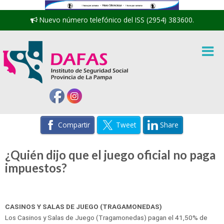
Nuevo número telefónico del ISS (2954) 383600.
Compartir
Tweet
Share
¿Quién dijo que el juego oficial no paga
impuestos?
CASINOS Y SALAS DE JUEGO (TRAGAMONEDAS)
Los Casinos y Salas de Juego (Tragamonedas) pagan el 41,50% de