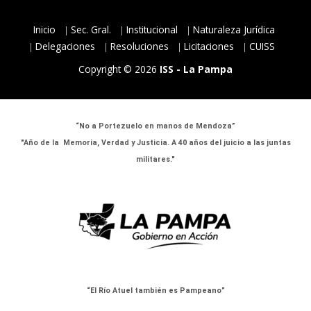
Inicio
Sec. Gral.
Institucional
Naturaleza Jurídica
Delegaciones
Resoluciones
Licitaciones
CUISS
Copyright © 2026
ISS - La Pampa
“No a Portezuelo en manos de Mendoza”
"Año de la Memoria, Verdad y Justicia. A 40 años del juicio a las juntas
militares."
“El Río Atuel también es Pampeano”