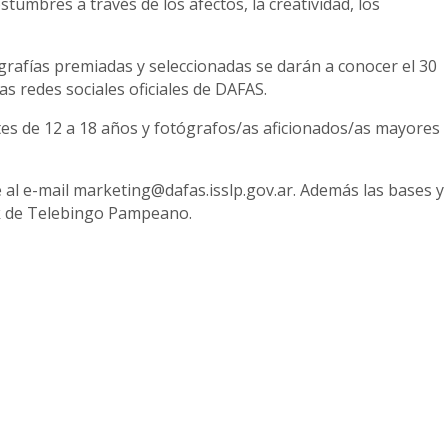
umbres a través de los afectos, la creatividad, los
ografías premiadas y seleccionadas se darán a conocer el 30
s redes sociales oficiales de DAFAS.
tes de 12 a 18 años y fotógrafos/as aficionados/as mayores
 al e-mail marketing@dafas.isslp.gov.ar. Además las bases y
ok de Telebingo Pampeano.