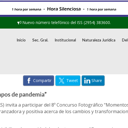
Nuevo número telefónico del ISS (2954) 383600.
Inicio
Sec. Gral.
Institucional
Naturaleza Jurídica
Del
Compartir
Tweet
Share
mpos de pandemia”
AS) invita a participar del 8º Concurso Fotográfico “Moment
anzadora y positiva acerca de los cambios y transformacion