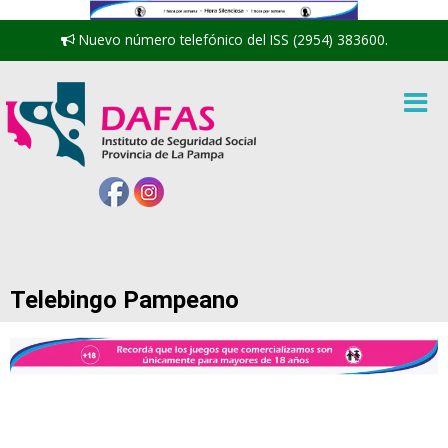
Nuevo número telefónico del ISS (2954) 383600.
Telebingo Pampeano