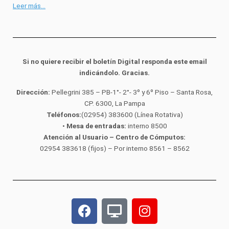
Leer más…
Si no quiere recibir el boletín Digital responda este email
indicándolo. Gracias.
Dirección:
Pellegrini 385 – PB-1°- 2°- 3º y 6º Piso – Santa Rosa,
CP. 6300, La Pampa
Teléfonos:
(02954) 383600 (Línea Rotativa)
•
Mesa de entradas:
interno 8500
Atención al Usuario
– Centro de Cómputos:
02954 383618 (fijos) – Por interno 8561 – 8562